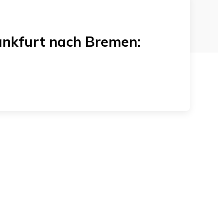
nkfurt
nach
Bremen
: