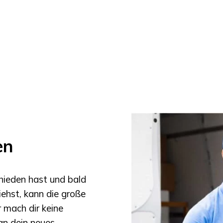
en
hieden hast und bald
ehst, kann die große
 mach dir keine
 an dein neues