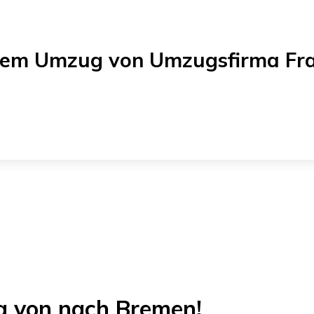
einem Umzug von
Umzugsfirma Fra
ug von
nach
Bremen
!